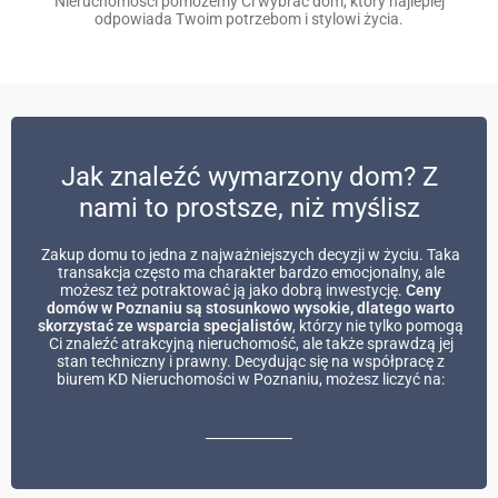
Nieruchomości pomożemy Ci wybrać dom, który najlepiej
odpowiada Twoim potrzebom i stylowi życia.
Jak znaleźć wymarzony dom? Z
nami to prostsze, niż myślisz
Zakup domu to jedna z najważniejszych decyzji w życiu. Taka
transakcja często ma charakter bardzo emocjonalny, ale
możesz też potraktować ją jako dobrą inwestycję.
Ceny
domów w Poznaniu są stosunkowo wysokie, dlatego warto
skorzystać ze wsparcia specjalistów
, którzy nie tylko pomogą
Ci znaleźć atrakcyjną nieruchomość, ale także sprawdzą jej
stan techniczny i prawny. Decydując się na współpracę z
biurem KD Nieruchomości w Poznaniu, możesz liczyć na: