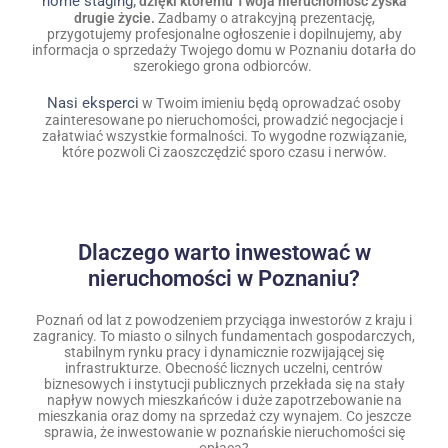
home staging
, dzięki któremu Twoja nieruchomość zyska
drugie życie.
Zadbamy o atrakcyjną prezentację,
przygotujemy profesjonalne ogłoszenie i dopilnujemy, aby
informacja o sprzedaży Twojego domu w Poznaniu dotarła do
szerokiego grona odbiorców.
Nasi eksperci
w Twoim imieniu będą oprowadzać osoby
zainteresowane po nieruchomości, prowadzić negocjacje i
załatwiać wszystkie formalności. To wygodne rozwiązanie,
które pozwoli Ci zaoszczędzić sporo czasu i nerwów.
Dlaczego warto inwestować w
nieruchomości w Poznaniu?
Poznań od lat z powodzeniem przyciąga inwestorów z kraju i
zagranicy. To miasto o silnych fundamentach gospodarczych,
stabilnym rynku pracy i dynamicznie rozwijającej się
infrastrukturze. Obecność licznych uczelni, centrów
biznesowych i instytucji publicznych przekłada się na stały
napływ nowych mieszkańców i duże zapotrzebowanie na
mieszkania oraz domy na sprzedaż czy wynajem. Co jeszcze
sprawia, że inwestowanie w poznańskie nieruchomości się