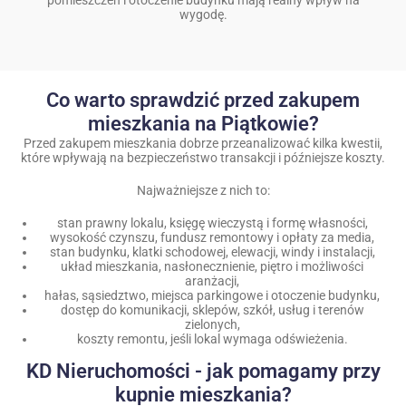
pomieszczeń i otoczenie budynku mają realny wpływ na
wygodę.
Co warto sprawdzić przed zakupem
mieszkania na Piątkowie?
Przed zakupem mieszkania dobrze przeanalizować kilka kwestii,
które wpływają na bezpieczeństwo transakcji i późniejsze koszty.
Najważniejsze z nich to:
stan prawny lokalu, księgę wieczystą i formę własności,
wysokość czynszu, fundusz remontowy i opłaty za media,
stan budynku, klatki schodowej, elewacji, windy i instalacji,
układ mieszkania, nasłonecznienie, piętro i możliwości
aranżacji,
hałas, sąsiedztwo, miejsca parkingowe i otoczenie budynku,
dostęp do komunikacji, sklepów, szkół, usług i terenów
zielonych,
koszty remontu, jeśli lokal wymaga odświeżenia.
KD Nieruchomości - jak pomagamy przy
kupnie mieszkania?